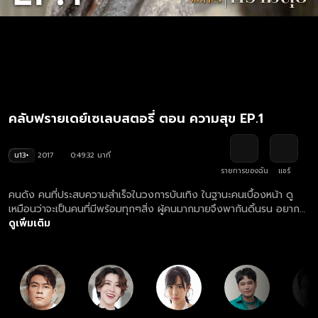
คลับฟรายเดย์เซเลบสตอรี่ ตอน ความสุข EP.1
น13+
2017
0:49:32 นาที
รายการของฉัน
แชร์
คนดัง คนที่ประสบความสำเร็จในวงการบันเทิง ในฐานะคนเบื้องหน้า ดู
เหมือนว่าจะเป็นคนที่มีพร้อมทุกๆสิ่ง ผู้คนมากมายจึงพากันดิ้นรน อยากจะ
ได้มายืนอยู่ตรงนี้กันทั้งนั้น แต่ที่ไม่มีใครรู้เลยว่า เบื้องหลังเบื้องลึกของ
ดูเพิ่มเติม
คนดังเหล่านี้ สิ่งที่ขาดหายไปจากชีวิตของพวกเขาก็คือ คำหนึ่งคำที่มี
ความหมายสำหรับชีวิตของมนุษย์ทุกคน คือคำว่า “ความสุข”