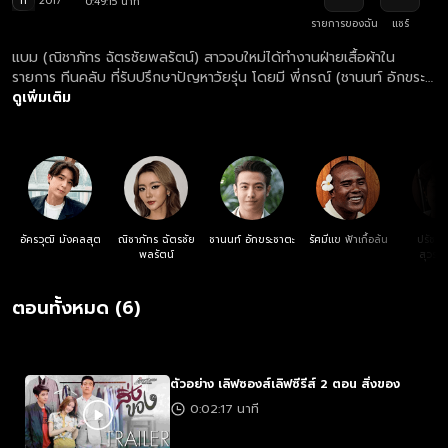
ท
2017
0:49:15 นาที
รายการของฉัน
แชร์
แบม (ณิชาภัทร ฉัตรชัยพลรัตน์) สาวจบใหม่ได้ทำงานฝ่ายเสื้อผ้าใน
รายการ ทีนคลับ ที่รับปรึกษาปัญหาวัยรุ่น โดยมี พี่กรณ์ (ชานนท์ อักขระ
ชาตะ) พิธีกรสุดหล่อขวัญใจชาวไทยดำเนินรายการ แบมมีพี่กรณ์เป็นแรง
ดูเพิ่มเติม
บันดาลใจให้เข้ามาทำงานที่นี่ เธอทำทุกอย่างเพื่อให้ได้ใกล้ชิดและฝันว่าวัน
หนึ่งจะได้บอกความในใจกับพี่กรณ์ ด้วยความที่เป็นคนไม่สวยโดดเด่นกับ
บุคลิกอันกระโดกกระเดกทำให้ถูกกลั่นแกล้งจากรุ่นพี่และเพื่อนๆ ที่ทำงาน
เสมอ มีแต่ ต้าร์ (อัครวุฒิ มังคลสุต) หนุ่มฝ่ายกำกับรายการ คอยฟัง
ความเพ้อเจ้อและให้คำปรึกษาแบบขวานผ่าซากอยู่บ่อยๆ แบมมีโลกส่วนตัว
อีกอย่างในห้องพักที่คอยเก็บชิ้นส่วนเสื้อผ้าของพี่กรณ์มาประกอบใส่หุ่น
โชว์เสื้อและคิดเอาเองว่าเป็นพี่กรณ์ที่แสนดี อบอุ่น คอยดูแลเป็นกำลังใจ
อัครวุฒิ มังคลสุต
ณิชาภัทร ฉัตรชัย
ชานนท์ อักขระชาตะ
รัศมีแข ฟ้าเกื้อล้น
ปรัชญา
เธอในยามว้าเหว่ไม่มีใครและแอบอธิษฐานขอพรว่าขอให้มีใครสักคนที่เป็น
พลรัตน์
สุวรร
เหมือนคนที่เธอต้องการเข้ามาในชีวิตจริงๆ สักครั้ง จะยอมทิ้งทุกอย่าง
และดูแลไม่ให้ห่างไปตลอดชีวิต แต่ก็เหมือนคำอธิษฐานลมๆ แล้งๆ ตาม
ตอนทั้งหมด (6)
ประสาสาวช่างฝัน
ตัวอย่าง เลิฟซองส์เลิฟซีรีส์ 2 ตอน สิ่งของ
0:02:17 นาที