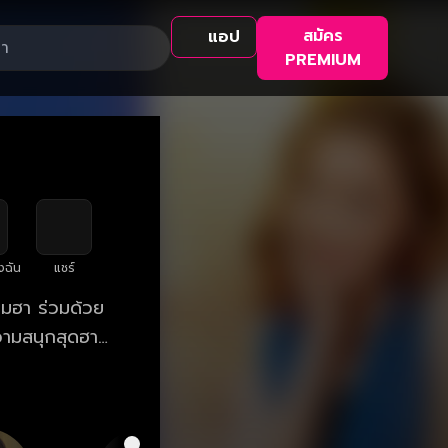
สมัคร
แอป
PREMIUM
งฉัน
แชร์
ามฮา ร่วมด้วย
 ความสนุกสุดฮา
างไร? คู่ป่วน