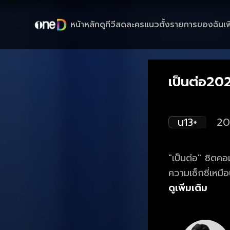
หน้าหลัก
ดูทีวีสด
ละครแนวตั้ง
รายการของฉัน
เพ
เป็นต่อ20
น13+
20
"เป็นต่อ" ซิตค
ความเซ็กซี่เหมือ
ความป่วนของ ศัก
ดูเพิ่มเติม
ศักรินทร์-ศักริ