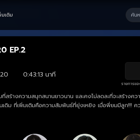
ิ่มเติม
Playback
/
Mute
Loaded
:
Rate
1.85%
20 EP.2
20
0:43:13 นาที
รายการขอ
อมที่สร้างความสนุกสนานยาวนาน และคงไม่ลดละที่จะสร้างคว
นเดิม ที่เพิ่มเติมคือความสัมพันธ์ที่ยุ่งเหยิง เมื่อพี่ยมมีลูก!!!
รินทร์-ศักรินทร์ลี่ เรื่องราววุ่น ๆ ของนายเป็นต่อจะเป็นอย่
นทร์ลี่ จะได้กลับมาครองรักกันอีกครั้งหรือเปล่า?