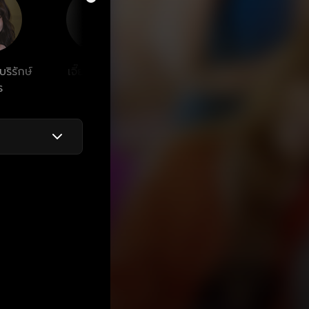
ริรักษ์
เจี๊ยบ เชิญยิ้ม
วิชุดา พินดั้ม
กิตติ เ
ร