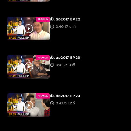
เป็นต่อ2017 EP.22
PREMIUM
0:40:17 นาที
เป็นต่อ2017 EP.23
PREMIUM
0:41:25 นาที
เป็นต่อ2017 EP.24
PREMIUM
0:43:15 นาที