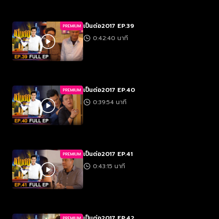
เป็นต่อ2017 EP.39
PREMIUM
0:42:40 นาที
เป็นต่อ2017 EP.40
PREMIUM
0:39:54 นาที
เป็นต่อ2017 EP.41
PREMIUM
0:43:15 นาที
เป็นต่อ2017 EP.42
PREMIUM