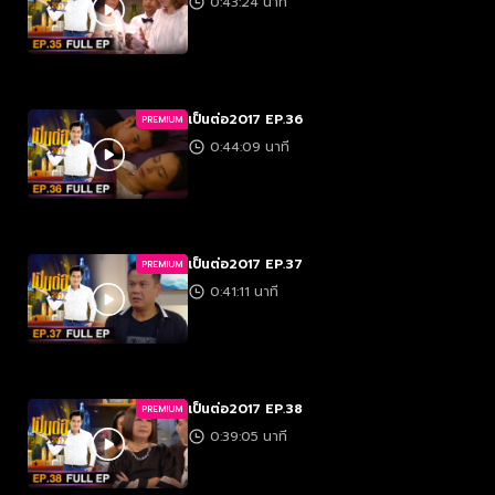
0:43:24 นาที
เป็นต่อ2017 EP.36
PREMIUM
0:44:09 นาที
เป็นต่อ2017 EP.37
PREMIUM
0:41:11 นาที
เป็นต่อ2017 EP.38
PREMIUM
0:39:05 นาที