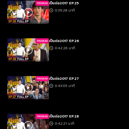
เป็นต่อ2017 EP.25
PREMIUM
0:39:28 นาที
เป็นต่อ2017 EP.26
PREMIUM
0:42:26 นาที
เป็นต่อ2017 EP.27
PREMIUM
0:43:05 นาที
เป็นต่อ2017 EP.28
PREMIUM
0:42:21 นาที