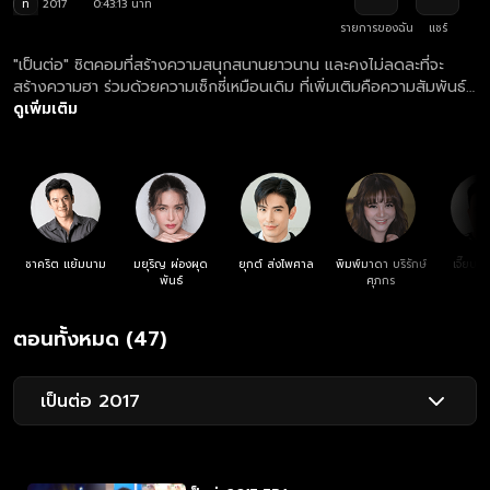
ท
2017
0:43:13 นาที
รายการของฉัน
แชร์
"เป็นต่อ" ซิตคอมที่สร้างความสนุกสนานยาวนาน และคงไม่ลดละที่จะ
สร้างความฮา ร่วมด้วยความเซ็กซี่เหมือนเดิม ที่เพิ่มเติมคือความสัมพันธ์ที่
ยุ่งเหยิง เมื่อพี่ยมมีลูก!!! ความสนุกสุดฮา ความป่วนของ ศักรินทร์-ศักริ
ดูเพิ่มเติม
นทร์ลี่ เรื่องราววุ่น ๆ ของนายเป็นต่อจะเป็นอย่างไร? คู่ป่วน ศักรินทร์-
ศักรินทร์ลี่ จะได้กลับมาครองรักกันอีกครั้งหรือเปล่า?
ชาคริต แย้มนาม
มยุริญ ผ่องผุด
ยุกต์ ส่งไพศาล
พิมพ์มาดา บริรักษ์
เจี๊ยบ เ
พันธ์
ศุภกร
ตอนทั้งหมด (47)
เป็นต่อ 2017