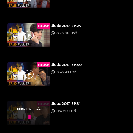
เป็นต่อ2017 EP.29
PREMIUM
0:42:38 นาที
เป็นต่อ2017 EP.30
PREMIUM
0:42:41 นาที
เป็นต่อ2017 EP.31
PREMIUM
PREMIUM เท่านั้น
0:43:13 นาที