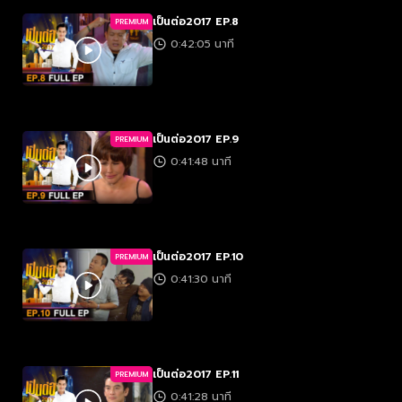
เป็นต่อ2017 EP.8
PREMIUM
0:42:05 นาที
เป็นต่อ2017 EP.9
PREMIUM
0:41:48 นาที
เป็นต่อ2017 EP.10
PREMIUM
0:41:30 นาที
เป็นต่อ2017 EP.11
PREMIUM
0:41:28 นาที