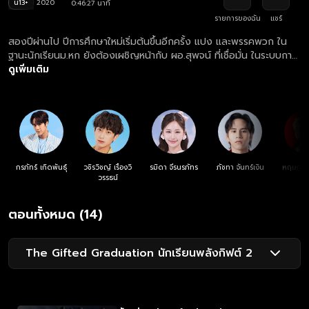
น13+
2020
0:46:27 นาที
รายการของฉัน
แชร์
สองปีผ่านไป ปีการศึกษาใหม่เริ่มต้นขึ้นอีกครั้ง แปง และพรรคพวก ใน
ฐานะนักเรียนม.หก ยังต้องเผชิญหน้ากับ ผอ.สุพจน์ ที่เชื่อมั่น ในระบบการ
ศึกษาที่เขาสร้างขึ้นมา ขณะที่แปงต้องการเปลี่ยนแปลงโรงเรียน ให้เสมอ
ดูเพิ่มเติม
ภาคและเท่าเทียม นอกจากนั้นยังมีภัยซ่อนเร้นจากทางกระทรวง นำโดย
ครูดาริน ฝ่ายวิชาการคนใหม่ที่ไม่มีใครล่วงรู้ความต้องการที่แท้จริง ของ
เธอ รวมถึง ธาม เด็กนักเรียนชั้นม.4 และเพื่อนๆ เด็กกิฟต์รุ่นใหม่ ที่
ต้องการกำหนดอนาคตของตัวเอง การต่อสู้ทางความคิดระหว่างเด็กและ
ผู้ใหญ่ดำเนินมาถึงจุดแตกหัก เต็มไปด้วยอันตรายและซับซ้อนกว่าที่คิด
การต่อสู้ครั้งสุดท้ายนี้จะเป็นอย่างไร ใครจะได้รับชัยชนะ แปงและพรรค
พวกจะสามารถรักษาอุดมการณ์และมิตรภาพ ไปได้พร้อมกันหรือไม่
กรภัทร์ เกิดพันธุ์
วชิรวิชญ์ เรืองวิ
รมิดา จีรนรภัทร
ภัชทา จันทร์เงิน
หฤษฎ์ ช
วรรธน์
ตอนทั้งหมด (14)
The Gifted Graduation นักเรียนพลังกิฟต์ 2