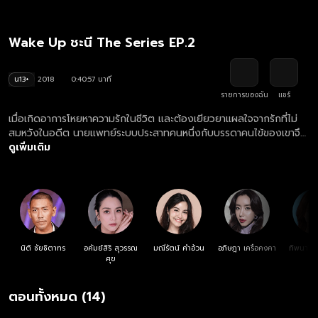
Wake Up ชะนี The Series EP.2
น13+
2018
0:40:57 นาที
รายการของฉัน
แชร์
เมื่อเกิดอาการโหยหาความรักในชีวิต และต้องเยียวยาแผลใจจากรักที่ไม่
สมหวังในอดีต นายแพทย์ระบบประสาทคนหนึ่งกับบรรดาคนไข้ของเขาจึง
พนันกันว่าใครจะได้แต่งงานก่อนกัน
ดูเพิ่มเติม
นิติ ชัยชิตาทร
อคัมย์สิริ สุวรรณ
มณีรัตน์ คำอ้วน
อภิษฎา เครือคงคา
ทิพนารี 
ศุข
ด
ตอนทั้งหมด (14)