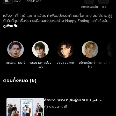
น13+
2020
0:58:45 นาที
รายการของฉัน
แชร์
หลังจากที่ ไทน์ และ สารวัตร ฝ่าฟันอุปสรรคที่คอยคั่นกลาง จนได้มาอยู่คู่
กันในที่สุด เรื่องราวเหมือนจะจบลงอย่าง Happy Ending แต่ที่จริงมัน
เป็นแค่จุดเริ่มต้น ของด่านทดสอบบทต่อไป ที่จะเข้ามาคั่นกลางระหว่าง
ดูเพิ่มเติม
พวกเขาอีกครั้ง “ไทน์” และ “สารวัตร” ในช่วงชีวิตปี 2 ของพวกเขา ดูจะ
เต็มไปด้วยความรักและอบอุ่นที่มีให้กัน แต่เรื่องวุ่นวายก็เกิดขึ้น เมื่อพี่ดิม
ที่เรียนจบไปได้มอบหมายให้สารวัตรเป็นประธานชมรมดนตรีต่อจากเขา
ส่วนพี่แฟงก็ขอร้องให้ไทน์เป็นประธานชมรมเชียร์ลีดเดอร์เหมือนกัน แถม
ตอนนี้ห้องชมรมดนตรี กับ ชมรมเชียร์ลีดเดอร์ ก็ดันย้ายมาอยู่ห้องติดกัน
ทำให้เสียงการซ้อมจากสองชมรมตีกันจนเกิดการปะทะกันบ่อยครั้ง แม้แต่
คู่ของ ผู้กอง,มิล,แมน,ไทป์,ดิม,กรีน รวมถึงเพื่อนๆอย่าง
วชิรวิชญ์ ชีวอารี
เมธวิน โอภาสเอี่ยม
สัตบุตร แลดิกี
ธนัตถ์ศรันย์ ซำทอง
จิรกิตติ์ ค
บอส,แพร,ฟ่ง,โอม,เอิร์น ก็ได้รับผลกระทบจากเหตุการณ์ทะเลาะกันของ
ขจร
ไหล
สองชมรมนี้ไปด้วย เมื่อหน้าที่ที่รับผิดชอบสวนทางกับความรัก พวกเขาจะ
ประคับประคองความรักครั้งนี้ไปตลอดรอดฝั่งหรือไม่ มาเอาใจช่วยพวก
ตอนทั้งหมด (6)
เขาใน เพราะเรา(ยัง)คู่กัน
ตัวอย่าง เพราะเรา(ยัง)คู่กัน Still 2gether
0:02:21 นาที