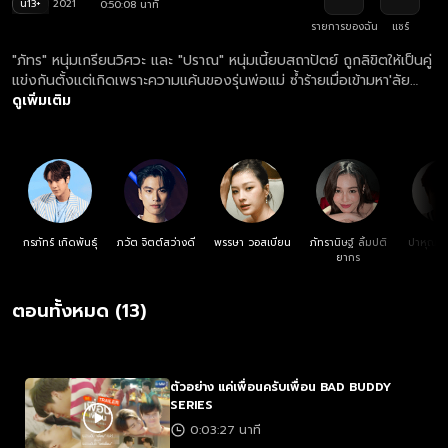
น13+
2021
0:50:08 นาที
รายการของฉัน
แชร์
"ภัทร" หนุ่มเกรียนวิศวะ และ "ปราณ" หนุ่มเนี้ยบสถาปัตย์ ถูกลิขิตให้เป็นคู่
แข่งกันตั้งแต่เกิดเพราะความแค้นของรุ่นพ่อแม่ ซ้ำร้ายเมื่อเข้ามหา'ลัย
คณะของทั้งคู่ดันเป็นคู่อริกันอีก! เพื่อหลีกเลี่ยงการปะทะตามคำสั่งน้อง
ดูเพิ่มเติม
สาว ทั้งคู่จึงต้องแอบทำข้อตกลงและติดต่อกันอย่างลับๆ... จากความขัด
แย้งสุดขั้วจะเปลี่ยนเป็นความผูกพันได้อย่างไร และความลับนี้จะถูก
เปิดโปงเมื่อไหร่!
กรภัทร์ เกิดพันธุ์
ภวัต จิตต์สว่างดี
พรรษา วอสเบียน
ภัทรานิษฐ์ ลิ้มปติ
ปาหุณ จิ
ยากร
ตอนทั้งหมด (13)
ตัวอย่าง แค่เพื่อนครับเพื่อน BAD BUDDY
SERIES
0:03:27 นาที