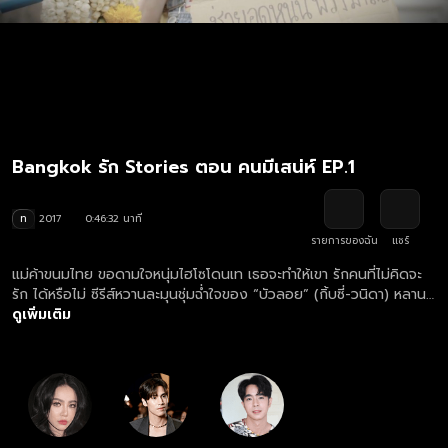
Bangkok รัก Stories ตอน คนมีเสน่ห์ EP.1
ท
2017
0:46:32 นาที
รายการของฉัน
แชร์
แม่ค้าขนมไทย ขอดามใจหนุ่มไฮโซโดนเท เธอจะทำให้เขา รักคนที่ไม่คิดจะ
รัก ได้หรือไม่ ซีรีส์หวานละมุนชุ่มฉ่ำใจของ “บัวลอย” (กิ้บซี่-วนิดา) หลาน
สาวแม่ค้าขายขนมไทยย่านเมืองเก่า เธอปากร้ายก๋ากั่นไม่ต่างจาก “ย่า
ดูเพิ่มเติม
สมร” (แม่แดง-ฉันทนา) เจ้าของสูตรลับขนมไทยร้านดัง เมื่อเธอโคจรมา
เจอกับ “ภากร” (เจษ–เจษฏ์พิพัฒ) เศรษฐีหนุ่ม นุ่มนวลชวนฝันดีต่อใจ
เป็นที่รักของแม่ “พิมพิลา” (ต่าย-เพ็ญพักตร์) หัวใจภากรพังพินาศกลาง
งานแต่งกับคู่หมั้น “เมย์” (เทีย-The Face 3) แต่เสน่ห์ต่างขั้วระหว่างเขา
2 คนนั้น กลับดึงดูดให้ทั้งคู่ตกหลุม รักคนที่ไม่คิดจะรัก เข้าจนได้ เรื่อง
ราวเป็นอย่างไร ติดตามได้เลย