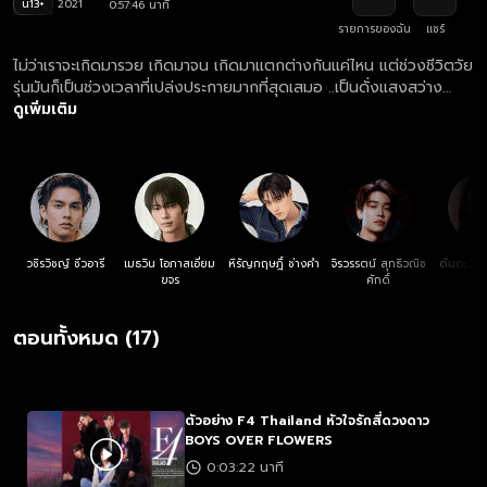
น13+
2021
0:57:46 นาที
รายการของฉัน
แชร์
ไม่ว่าเราจะเกิดมารวย เกิดมาจน เกิดมาแตกต่างกันแค่ไหน แต่ช่วงชีวิตวัย
รุ่นมันก็เป็นช่วงเวลาที่เปล่งประกายมากที่สุดเสมอ ..เป็นดั่งแสงสว่าง
สุดท้ายก่อนที่เราจะได้เจอกับโลกของความจริง.. และการได้พบกับนาย
ดูเพิ่มเติม
..มันเป็นความรักที่พิเศษที่สุดในชีวิตของชั้นอย่างแน่นอน..
วชิรวิชญ์ ชีวอารี
เมธวิน โอภาสเอี่ยม
หิรัญกฤษฎิ์ ช่างคำ
จิรวรรตน์ สุทธิวณิช
ต้นตะวัน 
ขจร
ศักดิ์
กุ
ตอนทั้งหมด (17)
ตัวอย่าง F4 Thailand หัวใจรักสี่ดวงดาว
BOYS OVER FLOWERS
0:03:22 นาที