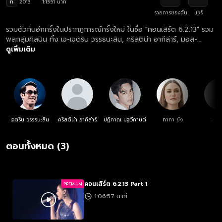
ท
2013
1:13:51 นาที
รายการของฉัน
แชร์
รวมตัวกันอีกครั้งในปรากฏการณ์ครั้งใหม่ ในชื่อ "คอนเสิร์ต 6.2.13" รวม
พลกลุ่มศิลปิน ทั้ง เจ-เจตริน วรรธนะสิน, คริสติน่า อากีล่าร์, มอส-
ปฏิภาณ ปฐวีกานต์, ทาทา ยัง, วงยูเอชที และ นัท มีเรีย เจ้าของเพลงใน
ดูเพิ่มเติม
อัลบั้ม 6.2.12 ไม่ว่าจะเป็น "อย่าทำ อย่าทำ" (นัท), "รักกันเลย" (มอส),
"คนแบบฉัน" (ทาทา), "ทุกนาทีให้เธอ" (ยูเอชที), “ฉันจะรอดู” (คริสติน่า)
และ “ชีวิต ความรัก น้ำใจ” (เจ)
เจตริน วรรธนะสิน
คริสติน่า อากีล่าร์
ปฏิภาณ ปฐวีกานต์
ทาทา ยัง
วงยูเ
ตอนทั้งหมด (3)
คอนเสิร์ต 6.2.13 Part 1
PREMIUM
1:06:57 นาที