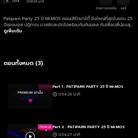
ท
2014
0:54:26 นาที
รายการของฉัน
แชร์
Patiparn Party 25 ปี Mr.MOS คอนเสิร์ตปาร์ตี้ ยิ่งใหญ่ที่สุดในรอบ 25
ปีของมอส ปฏิภาณ มาสลัดสะบัดไปพร้อมกันกับมอส กับเพื่อนพี่น้องสุด
ซี้ และเพลงที่ขนมาให้เต้นกับอีกเพียบบบ! 25 ปีที่ผู้ชายคนนี้มอบความสุข
ดูเพิ่มเติม
ให้กับแฟนๆ ทั้งบทบาทการแสดง และบทบาทการเป็นนักร้อง ละคร และ
ภาพยนตร์กว่า 30 เรื่อง ผลงานเพลงกว่า 10 อัลบั้ม ที่หลายคนยังจำกัน
ได้ สนุก ซึ้ง ฮาแค่ไหน ขอเชิญทุกคนมาร่วมฉลอง 25 ปี กับ มอส
ปฏิภาณ ด้วยกัน!!
ตอนทั้งหมด (3)
Part 1 : PATIPARN PARTY 25 ปี Mr.MOS
PREMIUM
PREMIUM เท่านั้น
0:54:26 นาที
Part 2 : PATIPARN PARTY 25 ปี Mr.MOS
PREMIUM
0:54:27 นาที