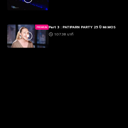
Part 3 : PATIPARN PARTY 25 ปี Mr.MOS
PREMIUM
1:07:38 นาที