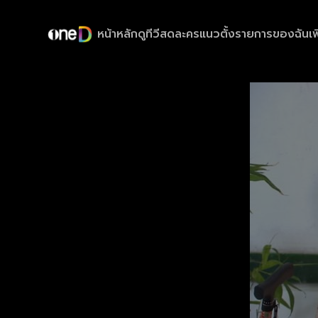
หน้าหลัก
ดูทีวีสด
ละครแนวตั้ง
รายการของฉัน
เพ