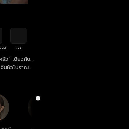
งฉัน
แชร์
ัว” เดียวกัน...
าวจีนหัวโบราณ
ทบทุกวัน เขาจะ