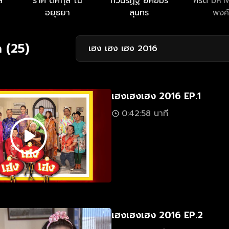
ส
ราศี ดิศกุล ณ
กวินรัฏฐ์ ยศอมร
คีรติ มหา
อยุธยา
สุนทร
พงศ์
 (25)
เฮง เฮง เฮง 2016
เฮงเฮงเฮง 2016 EP.1
0:42:58 นาที
เฮงเฮงเฮง 2016 EP.2