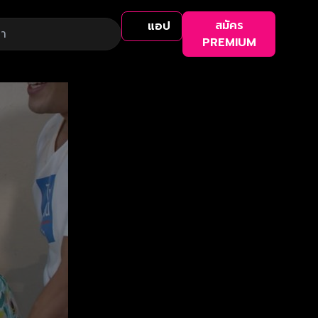
สมัคร
แอป
PREMIUM