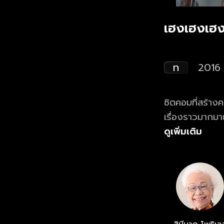
เฮงเฮงเฮง
ท
2016
ซิตคอมที่สร้าง
เรื่องราวมากมา
แต่เมื่อยุคสมัย
ดูเพิ่มเติม
ยังคงยึดมั่นถื