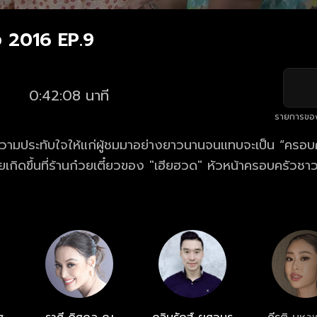
 2016 EP.9
0:42:08 นาที
รายการขอ
ความประทับใจให้แก่ผู้ชมมาอย่างยาวนานจนแทบจะเป็น “ครอบคร
ยเกิดขึ้นที่ร้านก๋วยเตี๋ยวของ "เฮียฮวด" หัวหน้าครอบครัวช
เริ่มเปลี่ยนไป และลูกหลานเริ่มเติบโตจนสร้างเรื่องน่าปวดหัวแ
อมั่นหรือยอมเปิดใจโอบรับความเปลี่ยนแปลง