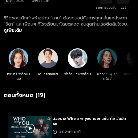
น13+
2020
0:59:24 นาที
รายการของฉัน
แชร์
ชีวิตของเด็กกำพร้าอย่าง “มาย” ต้องทนอยู่กับการถูกกลั่นแกล้งจาก
“ธิดา” และเพื่อนๆ ที่โรงเรียนมาโดยตลอด จนสุดท้ายเธอตัดสินใจจบ
ชีวิตตัวเองเพื่อหลีกหนีจากความเจ็บปวดเหล่านั้นแต่ทว่ามายกลับรอด
ดูเพิ่มเติม
ชีวิตมาได้อย่างปาฏิหาริย์ มายฟื้นขึ้นมาพร้อมกับสูญเสียความทรงจำไป
ทั้งหมด และพบว่าตอนนี้เธอกลายเป็น “มีน” หญิงสาวที่มีหน้าตาเหมือน
กับเธอราวกับฝาแฝด แต่มีชีวิตที่แตกต่างจากมายคนเดิมแทบทุกอย่าง
การใช้ชีวิตในฐานะมีน ทำให้มายได้พบกับ “นที” หนุ่มนักกีฬาว่ายน้ำที่เป็น
เพื่อนสนิทของมีน และ “กันต์” หนุ่มหล่อจอมเกเรประจำโรงเรียน ที่มาคอย
ช่วยเธอตามหาความทรงจำที่หายไป
ทิพนารี วีรวัฒโน
เค เลิศสิทธิชัย
พีรวัส แสงโพธิรัตน์
พลอยชมพู ศุภ
ทรงสิทธิ์ 
ดม
ทรัพย์
ศร
ตอนทั้งหมด (19)
ตัวอย่าง Who are you เธอคนนั้น คือ ฉันอีก
คน
0:02:49 นาที