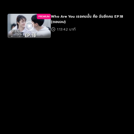
Who Are You เธอคนนั้น คือ ฉันอีกคน EP.18
PREMIUM
(ตอนจบ)
1:13:42 นาที