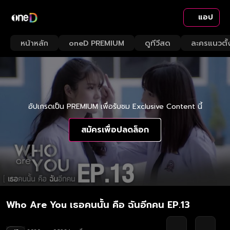
แอป
หน้าหลัก
oneD PREMIUM
ดูทีวีสด
ละครแนวตั้
อัปเกรดเป็น PREMIUM เพื่อรับชม Exclusive Content นี้
สมัครเพื่อปลดล็อก
Who Are You เธอคนนั้น คือ ฉันอีกคน EP.13