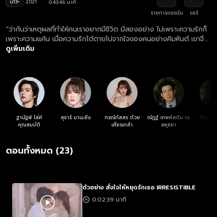
น13+
2021
0:43:46 นาที
รายการของฉัน
แชร์
“ว่ากันว่าเหตุผลที่ทำให้คนเราอยากมีชีวิต มีสองอย่าง ไม่เพราะความรักก็
เพราะความแค้น เมื่อความรักได้ตายไปจากใจของคนอย่างคิมหันต์ เขาจึง
มีชีวิตอยู่เพื่อความแค้นเท่านั้น!!”
ดูเพิ่มเติม
ฐานัฐพ์ โล่ห์
สุชาร์ มานะยิ่ง
กรณ์ภัสสร ด้วย
ณัฏฐ์ เทพหัสดิน ณ
ภัชธร ธ
คุณสมบัติ
เศียรเกล้า
อยุธยา
ตอนทั้งหมด (23)
ตัวอย่าง สั่งใจให้หยุดรักเธอ IRRESISTIBLE
0:02:39 นาที