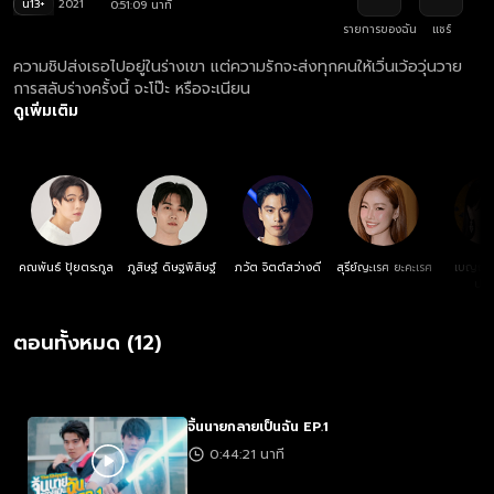
น13+
2021
0:51:09 นาที
รายการของฉัน
แชร์
ความชิปส่งเธอไปอยู่ในร่างเขา แต่ความรักจะส่งทุกคนให้เวิ่นเว้อวุ่นวาย
การสลับร่างครั้งนี้ จะโป๊ะ หรือจะเนียน
ดูเพิ่มเติม
คณพันธ์ ปุ้ยตระกูล
ภูสิษฐ์ ดิษฐพิสิษฐ์
ภวัต จิตต์สว่างดี
สุรีย์ญะเรศ ยะคะเรศ
เบญญาภ
ประ
ตอนทั้งหมด (12)
จิ้นนายกลายเป็นฉัน EP.1
0:44:21 นาที