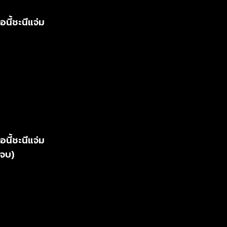
อนี้ชะนีแจ่ม
อนี้ชะนีแจ่ม
จบ)