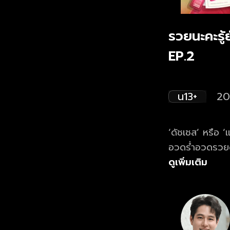
รวยนะคะรู้
EP.2
น13+
20
‘ดัชเชส’ หรือ 
อวดร่ำอวดรวยด้
มากมาย เธอก็รู้
ดูเพิ่มเติม
คอมที่แสนจะโลโ
ทะเบียนเรียนให้เ
แหละคือรักแรก
พอเขามาวนเวียนม