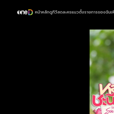
หน้าหลัก
ดูทีวีสด
ละครแนวตั้ง
รายการของฉัน
เพ