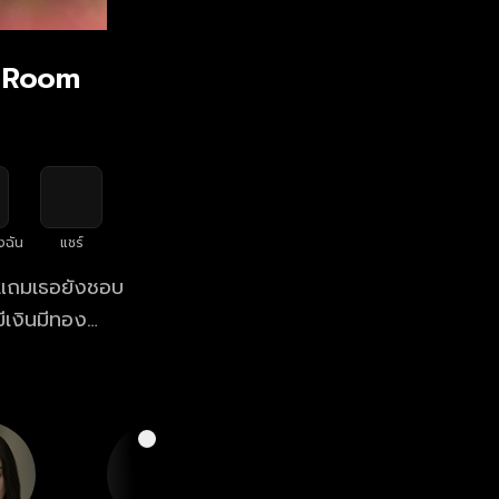
xt Room
งฉัน
แชร์
ซ แถมเธอยังชอบ
ีเงินมีทอง
’ รุ่นพี่ภาค
ขาช่วยแฮ็กลง
รู้เลยว่าเขานี่
แต่ไหงไปๆ มาๆ