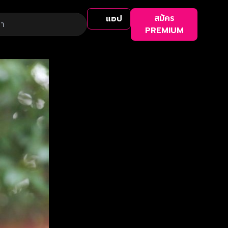
สมัคร
แอป
PREMIUM