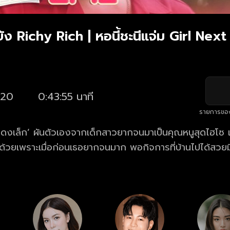
ยัง Richy Rich | หอนี้ชะนีแจ่ม Girl Ne
20
0:43:55 นาที
รายการขอ
‘แดงเล็ก’ ผันตัวเองจากเด็กสาวยากจนมาเป็นคุณหนูสุดไฮโ
วยเพราะเมื่อก่อนเธอยากจนมาก พอกิจการที่บ้านไปได้สวยม
สึกว่าอยากจะอวดให้ทุกคนได้รับรู้เธอบังเอิญได้เจอกับ ‘กระทิง
ซ แต่งตัวยาจก มอเตอร์ไซค์คันเก่า เพราะต้องการมาขอให้เ
นื่องจากวิชาที่เธออยากเรียนกับเพื่อนๆดันเต็มเสียก่อน โดยที่ไม่
ของเธอตอนเด็ก แถมยังขี้แกล้งและคอยแซวเธอตลอดเวลา 
ากๆ เข้าเธอก็ดันหวั่นไหวไปกับเขาซะงั้นล่ะ