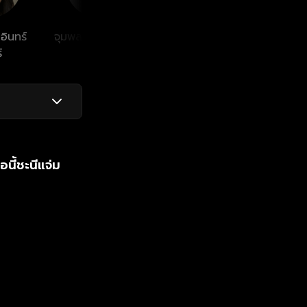
อินทร์
จุมพล อดุลกิตติพร
ลภัสลัล จิรเวชสุนทร
จิราย
์
กุล
อนี้ชะนีแจ่ม