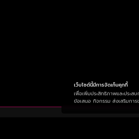
เว็บไซต์นี้มีการจัดเก็บคุกกี้
เพื่อเพิ่มประสิทธิภาพและประสบ
ข้อเสนอ กิจกรรม ส่งเสริมการขา
บริษัท วัน สามสิบเอ็ด จำกัด
เลขที่ 50 อาคาร จีเอ็มเอ็ม แกรมมี่ เพลส ถนน