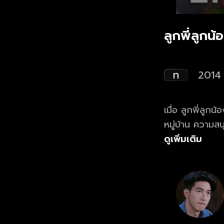
ลูกพี่ลูกน
ท
2014
เมื่อ ลูกพี่ล
หมู่บ้าน ความส
ยังไง คำว่า "ค
ดูเพิ่มเติม