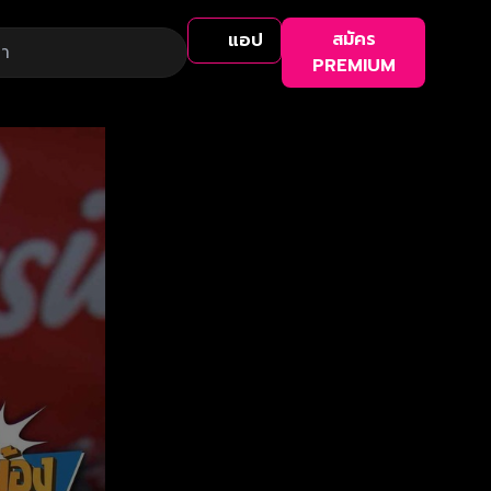
สมัคร
แอป
PREMIUM