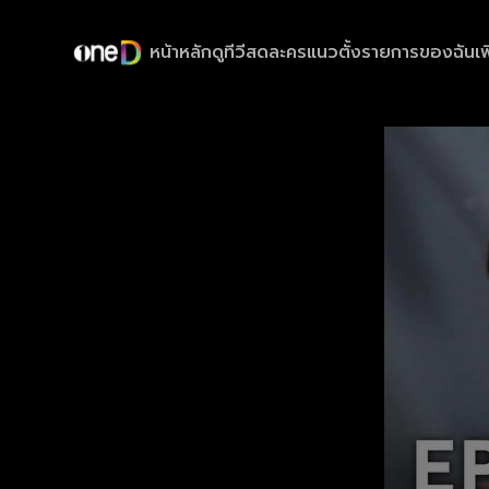
หน้าหลัก
ดูทีวีสด
ละครแนวตั้ง
รายการของฉัน
เพ