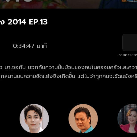
้อง 2014 EP.13
0:34:47 นาที
รายการขอ
ูกน้อง มาเจอกัน บวกกับความปั่นป่วนของคนในครอบครัวและค
นุกสนานบนความขัดแย้งจึงเกิดขึ้น แต่ไม่ว่าทุกคนจะขัดแย้งห
รอบครัว" ก็จะทำให้ทุกคนรู้ว่า "ต่อให้แตกต่าง เราจะไม่ยอม