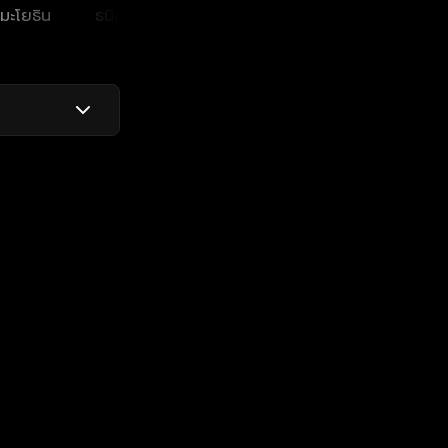
มะโยธิน
ธนิดา ธนวัฒน์
พิมดาว พานิชสมัย
ชวิน 