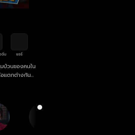
งฉัน
แชร์
วามป่วนของคนใน
รือแตกต่างกัน
แตกแยก"