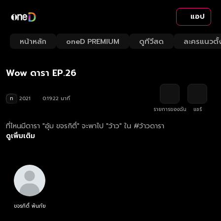
แอป
Playback
/
Mute
หน้าหลัก
oneD PREMIUM
ดูทีวีสด
ละครแนวตั้
Loaded
:
Rate
5.15%
Wow ดารา EP.26
ท
2021
0:19:22 นาที
รายการของฉัน
แชร์
ที่ไหนมีดารา "อุ้ม ขจรกิติ์" จะพาไป "ว้าว" ใน #ว้าวดารา
ดูเพิ่มเติม
ขจรกิติ์ พ้นภัย