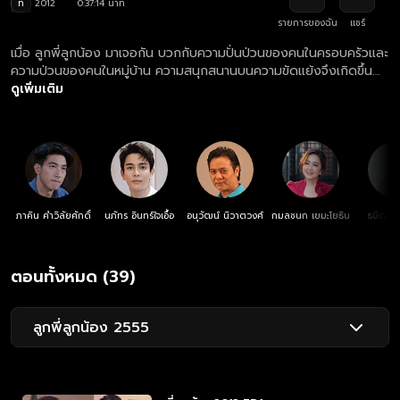
ท
2012
0:37:14 นาที
รายการของฉัน
แชร์
เมื่อ ลูกพี่ลูกน้อง มาเจอกัน บวกกับความปั่นป่วนของคนในครอบครัวและ
ความป่วนของคนในหมู่บ้าน ความสนุกสนานบนความขัดแย้งจึงเกิดขึ้น
แต่ไม่ว่าทุกคนจะขัดแย้งหรือแตกต่างกันยังไง คำว่า "ครอบครัว" ก็จะ
ดูเพิ่มเติม
ทำให้ทุกคนรู้ว่า "ต่อให้แตกต่าง เราจะไม่ยอมแตกแยก"
ภาคิน คำวิลัยศักดิ์
นภัทร อินทร์ใจเอื้อ
อนุวัฒน์ นิวาตวงศ์
กมลชนก เขมะโยธิน
ธนิดา ธ
ตอนทั้งหมด (39)
ลูกพี่ลูกน้อง 2555