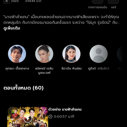
ท
2020
0:43:44 นาที
รายการของฉัน
แชร์
"นางฟ้าลำแคน" เมื่อบทเพลงลำแคนจากนางฟ้าเสียงเพราะ จะทำให้คุณ
ตกหลุมรัก กับการโคจรมาเจอกันครั้งแรก ระหว่าง "ไข่มุก รุ่งรัตน์" กับ
"ทอย ปฐมพงศ์"... หญิงสาวผู้ถูกชุบเลี้ยงโดยแม่บุญธรรมเติบโตมาใน
ดูเพิ่มเติม
คณะหมอลำจนได้เป็นขวัญใจประจำคณะ เรื่องงานเป็นไปด้วยดีทว่าเรื่อง
หัวใจกลับมีอุปสรรคด้วยการขัดขวางจากแม่บุญธรรมนั่นเอง!... รักแท้
เท่านั้นจึงจะฝ่าฟันอุปสรรคนี้ไปได้
ยุทธนา เปื้องกลาง
อนิพรณ์ เฉลิม
ธิดาดิน หินอ่อน
ภูศิลป์ วารินรักษ์
ฝน ธน
บูรณะวงศ์
ตอนทั้งหมด (60)
ตัวอย่าง นางฟ้าลำแคน
0:00:57 นาที