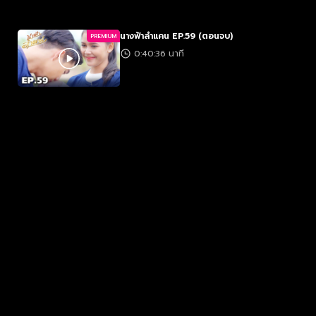
นางฟ้าลำแคน EP.59 (ตอนจบ)
PREMIUM
0:40:36 นาที