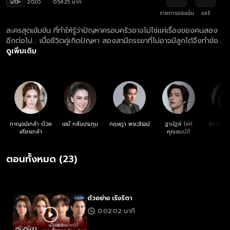
น13+
2020
0:54:25 นาที
รายการของฉัน
แชร์
ละครสุดเข้มข้น ที่ทำให้รู้ว่าปัญหาครอบครัวอาจไม่ไช่แค่เรื่องของคนสอง
อีกต่อไป... เมื่อชีวิตคู่เกิดปัญหา สองสามีภรรยาที่ไม่อาจมีลูกได้จึงทำข้อ
ตกลงร่วมกัน "เธอ" ยินยอมให้ "เขา" นอกใจเพื่อผลิตทายาท โดยที่ไม่รู้
ดูเพิ่มเติม
เลยว่าต้นเหตุของเรื่องร้าวฉานทั้งหมดเป็นเพราะสามีจอมหลอกลวงที่ไม่
ยอมรับความเปราะบางของตนเอง
กาญจน์เกล้า ด้วย
เอมี่ กลิ่นประทุม
กฤษฎา พรเวโรจน์
ฐานัฐพ์ โล่ห์
สาวิตรี ส
เศียรเกล้า
คุณสมบัติ
ตอนทั้งหมด (23)
ตัวอย่าง เริงริตา
0:02:02 นาที