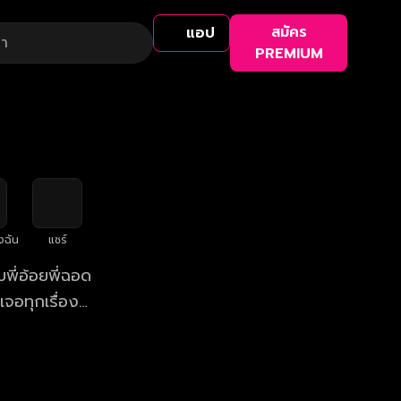
สมัคร
แอป
PREMIUM
งฉัน
แชร์
บพี่อ้อยพี่ฉอด
จอทุกเรื่อง
หาความรัก