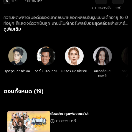
ท
2018
1:00:06 นาที
รายการของฉัน
แชร์
ความผิดพลาดในอดีตของเขากลับมาหลอกหลอนในรูปแบบเด็กอายุ 16 ปี
ที่อยู่ๆ ก็แสดงตัวว่าเป็นลูก งานนี้ไบค์เกอร์เพลย์บอยสุดหล่ออย่างเขาถึง
กับซ่าไม่ออก จากหนุ่มโสดจอมซ่ากลายเป็นคุณพ่อแมวเซาในชั่วพริบตา
ดูเพิ่มเติม
เขาจะเป็นคุณพ่อได้จริงๆ หรือไม่? ภารกิจจำเป็นครั้งนี้จะจบลงอย่างไร
หรือการเดินทางครั้งนี้จะสร้างความผูกพันให้แก่กันโดยไม่รู้ตัว
จุฑาวุฒิ ภัทรกำพล
วิลลี่ แมคอินทอช
ปิยธิดา มิตรธีรโรจน์
ณิชภาลักษณ์
วิริฒิพ
ทองคำ
ประส
ตอนทั้งหมด (19)
ตัวอย่าง คุณพ่อจอมซ่าส์
0:02:15 นาที