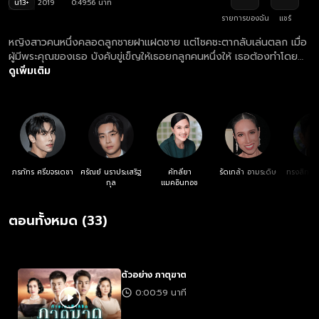
น13+
2019
0:49:56 นาที
รายการของฉัน
แชร์
หญิงสาวคนหนึ่งคลอดลูกชายฝาแฝดชาย แต่โชคชะตากลับเล่นตลก เมื่อ
ผู้มีพระคุณของเธอ บังคับขู่เข็ญให้เธอยกลูกคนหนึ่งให้ เธอต้องทำโดยจำ
ใจและให้คำมั่นสัญญาว่าจะเก็บเรื่องนี้ไว้เป็นความลับ แต่สายใยแห่งความ
ดูเพิ่มเติม
ผูกพันนำพาให้ทั้งคู่โคจรมาเจอกัน… พร้อมกับความลับที่กำลังจะถูกเปิด
เผยในไม่ช้า
ภรภัทร ศรีขจรเดชา
ศรัณย์ นราประเสริฐ
คัทลียา
รัดเกล้า อามระดิษ
ทรงสิทธิ์ 
กุล
แมคอินทอช
ศร
ตอนทั้งหมด (33)
ตัวอย่าง ภาตุฆาต
0:00:59 นาที