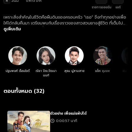
ท
2022
0:41:13 นาที
รายการของฉัน
แชร์
เพราะสิ่งสำคัญในชีวิตคือผืนดินของครอบครัว "เธอ" จึงทำทุกอย่างเพื่อ
ให้ได้กลับคืนมา เตรียมพบกับเรื่องราวของสาวสวนยางสู้ชีวิต ที่เต็มไป
ด้วยรอยยิ้ม และคราบน้ำตา
ดูเพิ่มเติม
ปฐมพงศ์ เรือนใจดี
ณิชา ปิยะวัฒนา
สุธน บู่สามสาย
แซ็ค ชุมแพ
ฝน ธน
นนท์
ตอนทั้งหมด (32)
ตัวอย่าง เพื่อแม่แพ้บ่ได้
0:00:57 นาที