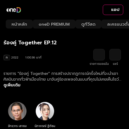
แอป
Playback
/
Mute
หน้าหลัก
oneD PREMIUM
ดูทีวีสด
ละครแนวตั้
Loaded
:
Rate
1.65%
ร้องคู่ Together EP.12
ท
2022
1:00:36 นาที
รายการของฉัน
แชร์
รายการ "ร้องคู่ Together" การสร้างปรากฏการณ์ครั้งใหม่ที่จะนำเอา
ศิลปินจากทั่วฟ้าเมืองไทย มาจับคู่ร้องเพลงในแบบที่คุณไม่เคยเห็นโชว์
แบบนี้ที่ไหนมาก่อน โดยได้นักร้องสาวอารมณ์ดี ซานิ-นิภาภรณ์ มารับ
ดูเพิ่มเติม
หน้าที่พิธีกร พร้อมกับ Music Director มือทอง หนึ่ง-จักรวาล ที่งานนี้
นั่งแท่นเป็นคอมเมนเตเตอร์ร่วมกับศิลปินดารา ที่จะสับเปลี่ยนหมุนเวียน
กันมาคอมเมนต์โชว์กันแบบสนุก ซึ้ง ประทับใจ ตัดสินโดยคะแนนโหวตจาก
ผู้ชม 100คน ( 50 คนในสตูดิโอ และ 50 คนทางออนไลน์) ซึ่งผู้ชนะจะได้
เงินรางวัล 50,000 บาท เพื่อไปมอบให้กับมูลนิธิ หรือองค์กรการกุศลที่
ต้องการ
จักรวาร เสาธง
นิภาภรณ์ ฐิติธน