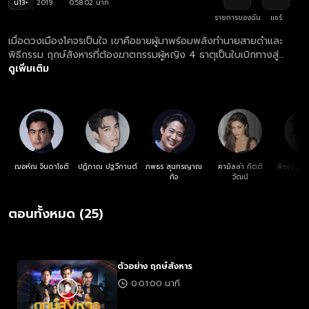
น13+
2019
0:58:02 นาที
รายการของฉัน
แชร์
เมื่อดวงเมืองโคจรเป็นใจ เขาคือชายผู้มาพร้อมพลังทำนายสายดำและ
พิธีกรรม ฤกษ์สังหารที่ต้องฆาตกรรมผู้หญิง 4 ธาตุเป็นใบเบิกทางสู่
อำนาจอันยิ่งใหญ่ แต่แผนการนั้นไม่ง่าย เพราะการปรากฎตัวของชายหนุ่ม
ดูเพิ่มเติม
อีกคนที่มาพร้อมพลังสายขาว ที่จะขอปกป้องคุ้มครองประเทศและคนที่รัก
ให้พ้นจากเงื้อมมือฆาตกรฤกษ์สังหารสุดวิปริต
ฌอห์ณ จินดาโชติ
ปฏิภาณ ปฐวีกานต์
ภพธร สุนทรญาณ
คามิลล่า กิตติ
พิชญ์นาฏ
กิจ
วัฒน์
ตอนทั้งหมด (25)
ตัวอย่าง ฤกษ์สังหาร
0:01:00 นาที