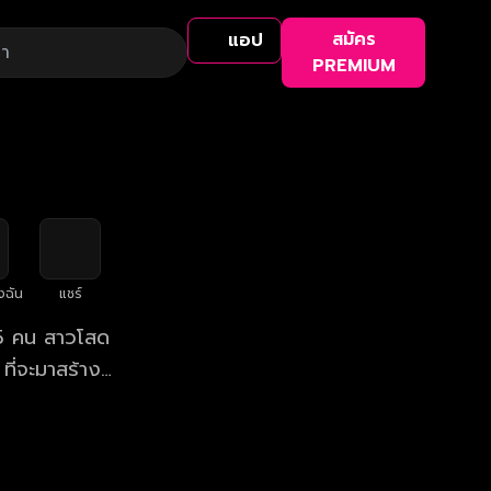
สมัคร
แอป
PREMIUM
งฉัน
แชร์
ง 5 คน สาวโสด
ที่จะมาสร้าง
"หนุ่มโสด มี