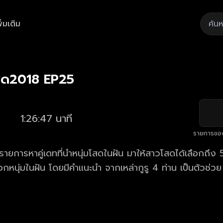
ิ่มเติม
Playback
/
Mute
Loaded
:
Rate
0.81%
โสด2018 EP25
1:26:47 นาที
รายการขอ
 รายการหาคู่เดทที่นำหนุ่มโสดในฝัน มาให้สาวโสดได้เลือกถึ
อกหนุ่มในฝัน โดยมีคำแนะนำ จากเหล่ากูรู 4 ท่าน เป็นตัวช่วย 
วน มาร่วมลุ้นไปพร้อมกันว่า "หนุ่มในฝันที่เธอเลือก" จะเป็น 
มองหญิง" กันแน่!!!