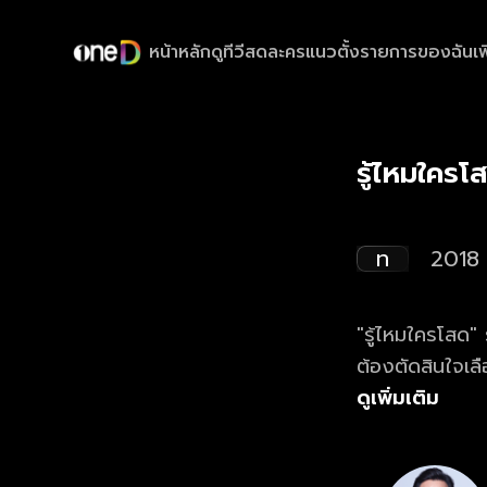
หน้าหลัก
ดูทีวีสด
ละครแนวตั้ง
รายการของฉัน
เพ
รู้ไหมใคร
ท
2018
"รู้ไหมใครโสด"
ต้องตัดสินใจเลื
ความสนุก ความป่
ดูเพิ่มเติม
เจ้าของ หรือไม่