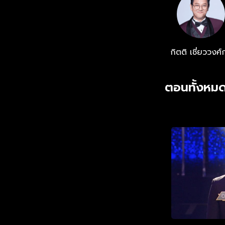
กิตติ เชี่ยววงศ์
ตอนทั้งหมด