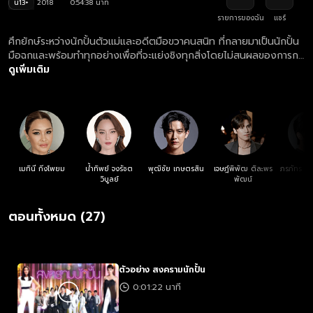
น13+
2018
0:54:38 นาที
รายการของฉัน
แชร์
ศึกยักษ์ระหว่างนักปั้นตัวแม่และอดีตมือขวาคนสนิท ที่กลายมาเป็นนักปั้น
มือฉกและพร้อมทำทุกอย่างเพื่อที่จะแย่งชิงทุกสิ่งโดยไม่สนผลของการก
ระทำ จากคนสนิทจึงกลายเป็นผู้เข้าแข่งขัน ที่พร้อมจะผลักดัน ‘ดารา’ ของ
ดูเพิ่มเติม
ตัวเองให้สู่เส้นชัย!
เมทินี กิ่งโพยม
น้ำทิพย์ จงรัชต
พุฒิชัย เกษตรสิน
เจษฎ์พิพัฒ ติละพร
ภรภัทร ศร
วิบูลย์
พัฒน์
ตอนทั้งหมด (27)
ตัวอย่าง สงครามนักปั้น
0:01:22 นาที