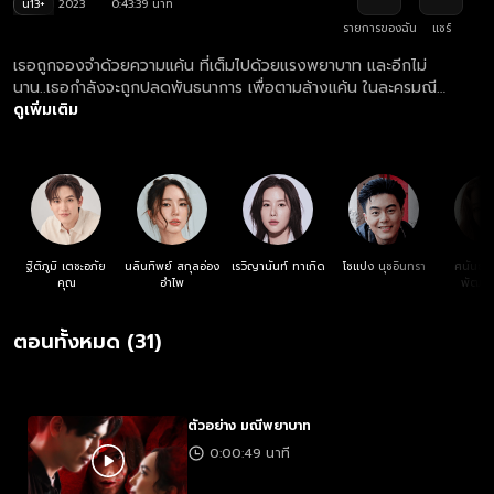
น13+
2023
0:43:39 นาที
รายการของฉัน
แชร์
เธอถูกจองจำด้วยความแค้น ที่เต็มไปด้วยแรงพยาบาท และอีกไม่
นาน..เธอกำลังจะถูกปลดพันธนาการ เพื่อตามล้างแค้น ในละครมณี
พยาบาท
ดูเพิ่มเติม
ฐิติภูมิ เตชะอภัย
นลินทิพย์ สกุลอ่อง
เรวิญานันท์ ทาเกิด
โชแปง นุชอินทรา
ศนันธฉ
คุณ
อำไพ
พัฒน์
ตอนทั้งหมด (31)
ตัวอย่าง มณีพยาบาท
0:00:49 นาที