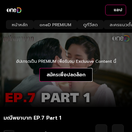
แอป
หน้าหลัก
oneD PREMIUM
ดูทีวีสด
ละครแนวตั้
อัปเกรดเป็น PREMIUM เพื่อรับชม Exclusive Content นี้
สมัครเพื่อปลดล็อก
มณีพยาบาท EP.7 Part 1