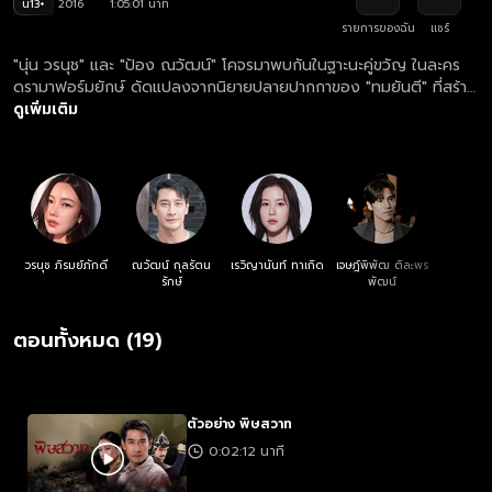
น13+
2016
1:05:01 นาที
รายการของฉัน
แชร์
"นุ่น วรนุช" และ "ป้อง ณวัฒน์" โคจรมาพบกันในฐาะนะคู่ขวัญ ในละคร
ดรามาฟอร์มยักษ์ ดัดแปลงจากนิยายปลายปากกาของ "ทมยันตี" ที่สร้าง
ปรากฏการณ์ "พิษสวาทกันทั้งเมือง"... นักโบราณคดีหนุ่มได้พบหญิงสาว
ดูเพิ่มเติม
ลึกลับที่ปรากฎตัวขึ้นพร้อมๆ กับ "ทับทิมสีเลือด" ที่เป็นของกลางในคดี
ฆาตกรรมอันนำไปสู่การระลึกอดีตข้ามภพชาติ โศกนาฏกรรมความรัก การ
ทรยศ และแรงอาฆาตแค้น 200 กว่าปีที่รอการชดใช้!
วรนุช ภิรมย์ภักดี
ณวัฒน์ กุลรัตน
เรวิญานันท์ ทาเกิด
เจษฎ์พิพัฒ ติละพร
รักษ์
พัฒน์
ตอนทั้งหมด (19)
ตัวอย่าง พิษสวาท
0:02:12 นาที