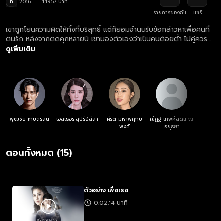
ท
2016
1:19:57 นาที
รายการของฉัน
แชร์
เขาถูกโยนความผิดให้ทั้งที่บริสุทธิ์ แต่ก็ยอมจำนนรับข้อกล่าวหาเพื่อคนที่
ตนรัก หลังจากติดคุกหลายปี เขามองตัวเองว่าเป็นคนต้อยต่ำ ไม่คู่ควร
กับคนรัก และต้องเดินออกไปจากชีวิตของเธอ
ดูเพิ่มเติม
พุฒิชัย เกษตรสิน
เอสเธอร์ สุปรีย์ลีลา
คีรติ มหาพฤกษ์
ณัฏฐ์ เทพหัสดิน ณ
พงศ์
อยุธยา
ตอนทั้งหมด (15)
ตัวอย่าง เพื่อเธอ
0:02:14 นาที