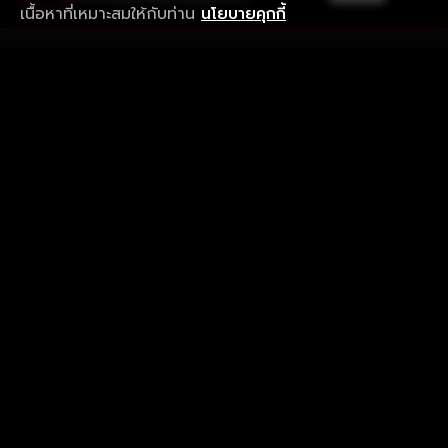
เนื้อหาที่เหมาะสมให้กับท่าน
นโยบายคุกกี้
รับประสบการณ์ที่ดีที่สุดบนแอป
ภาษาไทย
คำถามที่พบบ่อย
แจ้งปัญหาการใช้งาน
ข้อกำหนดและเงื่อนไขการใช้งาน
นโยบายความเป็นส่วนตัว
ติดตามเรา
Version 8.1.0