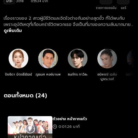
น13+
2018
0:55:24 นาที
รายการของฉัน
แชร์
เรื่องราวของ 2 สาวผู้มีชีวิตและจิตใจต่างกันอย่างสุดขั้ว ที่ได้พบกับ
เพราะอุบัติเหตุที่เกือบคร่าชีวิตพวกเธอ จึงเป็นที่มาของความลับมากมายที่
ถูกซ่อนไว้ภายใต้การ “ศัลยกรรม” ที่ใครหลายคนต้องร่วมกันสืบหาความ
ดูเพิ่มเติม
ลับ เพื่อกระชากหน้ากากและเปิดโปงความชั่วร้ายของผู้ที่อยู่เบื้องหลัง
เหตุการณ์ทั้งหมด!
ปิยธิดา มิตรธีรโรจน์
ภูธเนศ หงษ์มานพ
ธนภัทร กาวิละ
อนิพรณ์ เฉลิม
นรภัทร วิ
บูรณะวงศ์
ตอนทั้งหมด (24)
ตัวอย่าง หน้ากากแก้ว
0:01:26 นาที