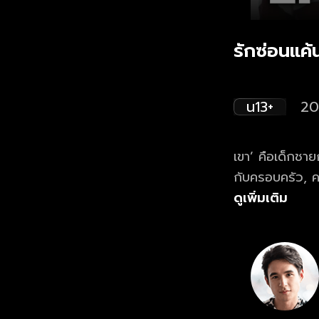
รักซ่อนแค้
น13+
20
เขา’ คือเด็กชาย
กับครอบครัว, ค
ดูเพิ่มเติม