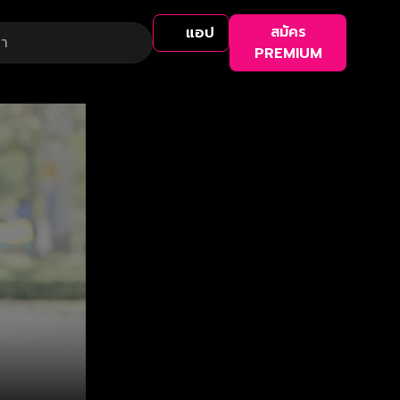
สมัคร
แอป
PREMIUM