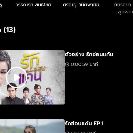
พู
วรรณรท สนธิไชย
ศรัณยู วินัยพานิช
ภัทรศยา 
สุวรรณศ
 (13)
ตัวอย่าง รักซ่อนแค้น
0:00:59 นาที
รักซ่อนแค้น EP.1