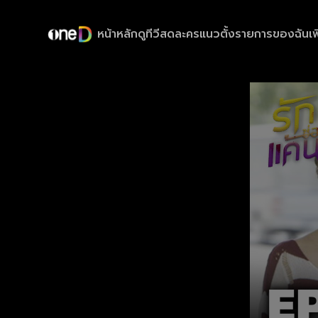
หน้าหลัก
ดูทีวีสด
ละครแนวตั้ง
รายการของฉัน
เพ