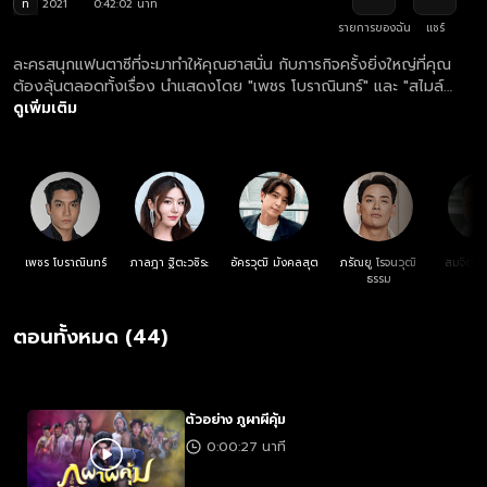
ท
2021
0:42:02 นาที
รายการของฉัน
แชร์
ละครสนุกแฟนตาซีที่จะมาทำให้คุณฮาสนั่น กับภารกิจครั้งยิ่งใหญ่ที่คุณ
ต้องลุ้นตลอดทั้งเรื่อง นำแสดงโดย "เพชร โบราณินทร์" และ "สไมล์
ภาลฎา"... เจ้าชายผู้หายตัวไปในหุบเขาลึกลับและสูญเสียความทรงจำ ถูก
ดูเพิ่มเติม
ช่วยเหลือดูแลด้วยภูตผี 8 ตน เขาออกผจญภัยเพื่อช่วยปลดปล่อย
วิญญาณเหล่าภูตผู้มีพระคุณ พร้อมภารกิจตามหาครอบครัว ที่กลาย
เป็นการกอบกู้บัลลังก์ครั้งยิ่งใหญ่
เพชร โบราณินทร์
ภาลฎา ฐิตะวชิระ
อัครวุฒิ มังคลสุต
ภรัณยู โรจนวุฒิ
สมจิตร 
ธรรม
ตอนทั้งหมด (44)
ตัวอย่าง ภูผาผีคุ้ม
0:00:27 นาที