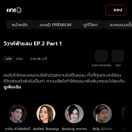
แอป
Playback
/
Mute
หน้าหลัก
oneD PREMIUM
ดูทีวีสด
ละครแนวตั้
Loaded
:
Rate
2.33%
วิวาห์ฟ้าแลบ EP.2 Part 1
น13+
2022
0:42:48 นาที
รายการของฉัน
แชร์
เธอไม่ได้ครอบครองบริษัทด้วยความไม่เป็นธรรม ทั้งที่ทุ่มเทเวลาให้จน
ชีวิตส่วนตัวพังไม่เป็นท่า ความเสียใจทำให้เธอเมาพังพินาศและได้พบกับ
ชายปริศนาที่ซ่อนตัวตนที่แท้จริงเอาไว้ ภายหลังมีปากเสียงกับครอบครัว
ดูเพิ่มเติม
เธอหลุดปากบอกไปว่าเธอมีแฟนและกำลังจะแต่งงานกัน เธอก็ได้เจอกับ
ปกป้องอีกครั้ง จึงจ้างให้เขามาเป็นสามีหลอกๆ ให้เรื่องราววุ่นๆ ในบ้านจึง
เกิดขึ้น
ภาคิน คำวิลัยศักดิ์
ฝนทิพย์ วัชรตระกูล
พิชญ์นาฏ สาขากร
อัครัฐ นิมิตรชัย
ซูซานน่