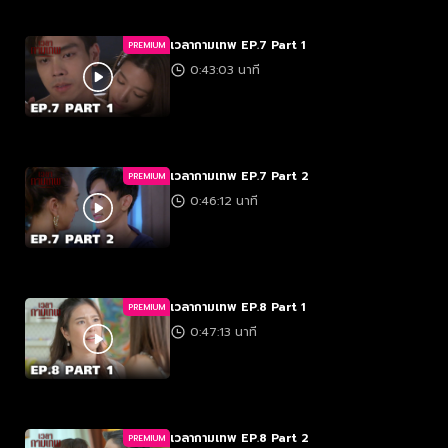
เวลากามเทพ EP.7 Part 1
PREMIUM
0:43:03 นาที
เวลากามเทพ EP.7 Part 2
PREMIUM
0:46:12 นาที
เวลากามเทพ EP.8 Part 1
PREMIUM
0:47:13 นาที
เวลากามเทพ EP.8 Part 2
PREMIUM