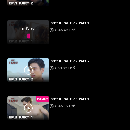
เวลากามเทพ EP.2 Part 1
กำลังเล่น
0:46:42 นาที
เวลากามเทพ EP.2 Part 2
0:51:02 นาที
เวลากามเทพ EP.3 Part 1
PREMIUM
0:46:36 นาที