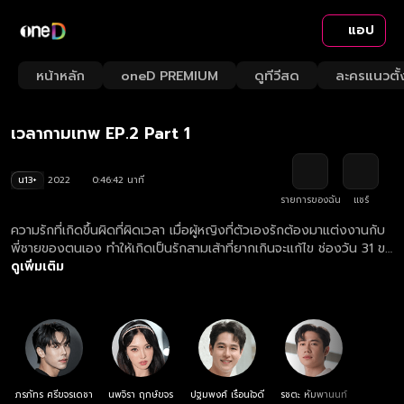
แอป
Playback
/
Mute
หน้าหลัก
oneD PREMIUM
ดูทีวีสด
ละครแนวตั้
Loaded
:
Rate
2.14%
เวลากามเทพ EP.2 Part 1
น13+
2022
0:46:42 นาที
รายการของฉัน
แชร์
ความรักที่เกิดขึ้นผิดที่ผิดเวลา เมื่อผู้หญิงที่ตัวเองรักต้องมาแต่งงานกับ
พี่ชายของตนเอง ทำให้เกิดเป็นรักสามเส้าที่ยากเกินจะแก้ไข ช่องวัน 31 ขอ
พาทุกคนมาสัมผัสกับเรื่องราวความรักสุดซับซ้อน ที่จะแผลงศรให้ได้
ดูเพิ่มเติม
“ฟิน” จนจิกหมอน “อิน” จนเผลอเสียน้ำตาไปพร้อมกับพวกเขา... ใน
"เวลากามเทพ"
ภรภัทร ศรีขจรเดชา
นพจิรา ฤกษ์ขจร
ปฐมพงศ์ เรือนใจดี
รชตะ หัมพานนท์