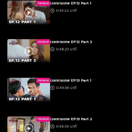
เวลากามเทพ EP.12 Part 1
PREMIUM
0:45:22 นาที
เวลากามเทพ EP.12 Part 2
PREMIUM
0:48:23 นาที
เวลากามเทพ EP.13 Part 1
PREMIUM
0:49:38 นาที
เวลากามเทพ EP.13 Part 2
PREMIUM
0:46:39 นาที