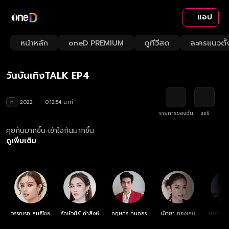
แอป
Playback
/
Mute
หน้าหลัก
oneD PREMIUM
ดูทีวีสด
ละครแนวตั้
Loaded
:
Rate
7.74%
วันบันเทิงTALK EP4
ท
2022
0:12:54 นาที
รายการของฉัน
แชร์
คุยกันมากขึ้น เข้าใจกันมากขึ้น
ดูเพิ่มเติม
วรรณรท สนธิไชย
รักษ์วนีย์ คำสิงห์
กฤษกร กนกธร
นัตยา ทองเสน
นรภัทร วิ