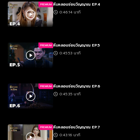
หีบหลอนซ่อนวิญญาณ EP.4
PREMIUM
0:46:14 นาที
หีบหลอนซ่อนวิญญาณ EP.5
PREMIUM
0:45:53 นาที
หีบหลอนซ่อนวิญญาณ EP.6
PREMIUM
0:45:35 นาที
หีบหลอนซ่อนวิญญาณ EP.7
PREMIUM
0:43:16 นาที