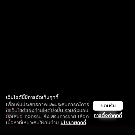
เว็บไซต์นี้มีการจัดเก็บคุกกี้
เพื่อเพิ่มประสิทธิภาพและประสบการณ์การ
ยอมรับ
ใช้เว็บไซต์ของท่านให้ดียิ่งขึ้น รวมถึงมอบ
ใช้งานแอป ลื่นไหลกว่า ไม่มีสะดุด
เปิด
การตั้งค่าคุกกี้
ข้อเสนอ กิจกรรม ส่งเสริมการขาย เลือก
ดาวน์โหลดแอปเพื่อการรับชมที่ดีกว่า
เนื้อหาที่เหมาะสมให้กับท่าน
นโยบายคุกกี้