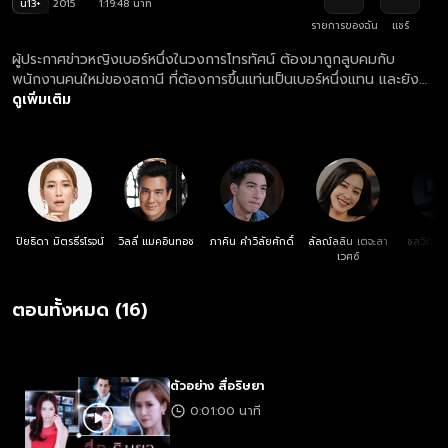
น13+
2015
1:19:48 นาที
รายการของฉัน
แชร์
ผู้ประกาศข่าวหญิงเบอร์หนึ่งในวงการโทรทัศน์ ต้องมาถูกลูบคมกับ
พนักงานคนใหม่ของสถานี ที่ต้องการขึ้นแท่นเป็นเบอร์หนึ่งแทน และยัง
ต้องการที่จะแย่งคนรัก เธอจะเสียทั้งงานและคนรักของตนเองหรือไม่?
ดูเพิ่มเติม
ปิยธิดา มิตรธีรโรจน์
วิลลี่ แมคอินทอช
ภาคิน คำวิลัยศักดิ์
ลัลณ์ลลิน เตจะสา
ชลวิทย์ 
เวศซ์
ตอนทั้งหมด (16)
ตัวอย่าง สื่อริษยา
0:01:00 นาที