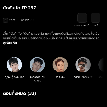
นัดกับนัด EP.297
ท
2007
0:39:57 นาที
รายการของฉัน
แชร์
เมื่อ "นัด" กับ "นัด" มาเจอกัน และทั้งสองนัดก็แตกต่างกันโดยสิ้นเชิง
คนหนึ่งเป็นละอ่อนน้อยจากเมืองเหนือ อีกคนเป็นหนุ่มมาดเซอร์ส่งตรง
จากแดนอีสาน จึงเกิดเป็นเรื่องป่วนผสานความฮาตามสไตล์หนุ่มต่าง
ดูเพิ่มเติม
จังหวัดผู้มากไปด้วยน้ำใจ
สุกฤษฎิ์ วิเศษแก้ว
อาณัตพล ศิริ
ซอ จียอน
อิสริยะ ภัทรมานพ
รอง เค้
ชุมแสง
ตอนทั้งหมด (32)