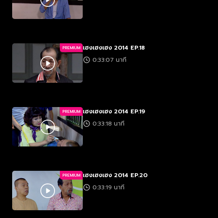
เฮงเฮงเฮง 2014 EP.18
PREMIUM
0:33:07 นาที
เฮงเฮงเฮง 2014 EP.19
PREMIUM
0:33:18 นาที
เฮงเฮงเฮง 2014 EP.20
PREMIUM
0:33:19 นาที