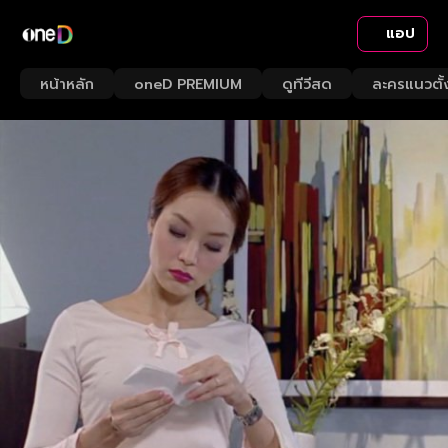
แอป
หน้าหลัก
oneD PREMIUM
ดูทีวีสด
ละครแนวตั้