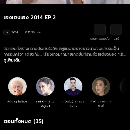
เฮงเฮงเฮง 2014 EP.2
ท
2014
0:32:36 นาที
รายการของฉัน
แชร์
ซิตคอมที่สร้างความประทับใจให้แก่ผู้ชมมาอย่างยาวนานจนแทบจะเป็น
“ครอบครัว” เดียวกัน... เรื่องราวมากมายเกิดขึ้นที่ร้านก๋วยเตี๋ยวของ "เฮีย
ฮวด" หัวหน้าครอบครัวชาวจีนหัวโบราณ แต่เมื่อยุคสมัยเริ่มเปลี่ยนไป และ
ดูเพิ่มเติม
ลูกหลานเริ่มเติบโตจนสร้างเรื่องน่าปวดหัวแทบทุกวัน เขาจะยังคงยึดมั่น
ถือมั่นหรือยอมเปิดใจโอบรับความเปลี่ยนแปลง
สินีนาฏ โพธิเวส
ราศี ดิศกุล ณ
กวินรัฏฐ์ ยศอมร
คีรติ มหาพฤกษ์
ต่าย 
อยุธยา
สุนทร
พงศ์
ตอนทั้งหมด (35)