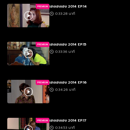
เฮงเฮงเฮง 2014 EP.14
PREMIUM
0:33:28 นาที
เฮงเฮงเฮง 2014 EP.15
PREMIUM
0:33:36 นาที
เฮงเฮงเฮง 2014 EP.16
PREMIUM
0:34:26 นาที
เฮงเฮงเฮง 2014 EP.17
PREMIUM
0:34:53 นาที