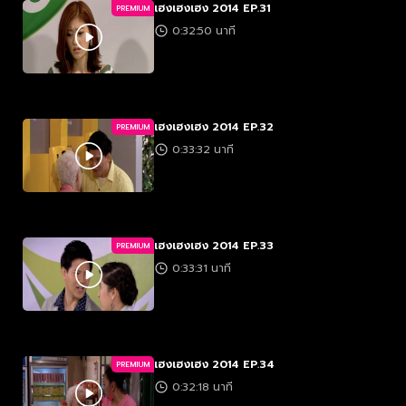
เฮงเฮงเฮง 2014 EP.31
PREMIUM
0:32:50 นาที
เฮงเฮงเฮง 2014 EP.32
PREMIUM
0:33:32 นาที
เฮงเฮงเฮง 2014 EP.33
PREMIUM
0:33:31 นาที
เฮงเฮงเฮง 2014 EP.34
PREMIUM
0:32:18 นาที