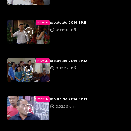
เฮงเฮงเฮง 2014 EP.11
PREMIUM
0:34:48 นาที
เฮงเฮงเฮง 2014 EP.12
PREMIUM
0:32:27 นาที
เฮงเฮงเฮง 2014 EP.13
PREMIUM
0:32:36 นาที