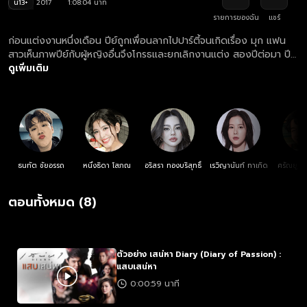
น13+
2017
1:08:04 นาที
รายการของฉัน
แชร์
ก่อนแต่งงานหนึ่งเดือน ปีย์ถูกเพื่อนลากไปปาร์ตี้จนเกิดเรื่อง มุก แฟน
สาวเห็นภาพปีย์กับผู้หญิงอื่นจึงโกรธและยกเลิกงานแต่ง สองปีต่อมา ปีย์
กลายเป็นเพลย์บอย จนได้เจอมุกอีกครั้งในงานแต่งเพื่อน มุกมีแฟนใหม่
ดูเพิ่มเติม
เป็นผู้บริหารโครงการที่ปีย์ต้องร่วมงาน ความสัมพันธ์เก่ากับปัญหาใหม่จึง
เริ่มต้นขึ้นอีกครั้ง!
ธนทัต ชัยอรรถ
หนึ่งธิดา โสภณ
อริสรา ทองบริสุทธิ์
เรวิญานันท์ ทาเกิด
ศรัณยู วิ
ตอนทั้งหมด (8)
ตัวอย่าง เสน่หา Diary (Diary of Passion) :
แสบเสน่หา
0:00:59 นาที