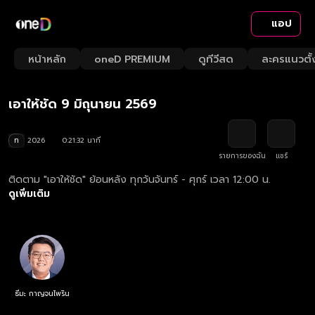
แอป
Playback
/
Mute
หน้าหลัก
oneD PREMIUM
ดูทีวีสด
ละครแนวตั้
Loaded
:
Rate
4.64%
เอาให้ชัด 9 มิถุนายน 2569
ท
2026
0:21:32 นาที
รายการของฉัน
แชร์
ติดตาม "เอาให้ชัด" ย้อนหลัง ทุกวันจันทร์ - ศุกร์ เวลา 12:00 น.
ดูเพิ่มเติม
ธีมะ กาญจนไพริน