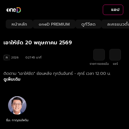
แอป
Playback
/
Mute
หน้าหลัก
oneD PREMIUM
ดูทีวีสด
ละครแนวตั้
Loaded
:
Rate
2.52%
เอาให้ชัด 20 พฤษภาคม 2569
ท
2026
0:27:45 นาที
รายการของฉัน
แชร์
ติดตาม "เอาให้ชัด" ย้อนหลัง ทุกวันจันทร์ - ศุกร์ เวลา 12:00 น.
ดูเพิ่มเติม
ธีมะ กาญจนไพริน