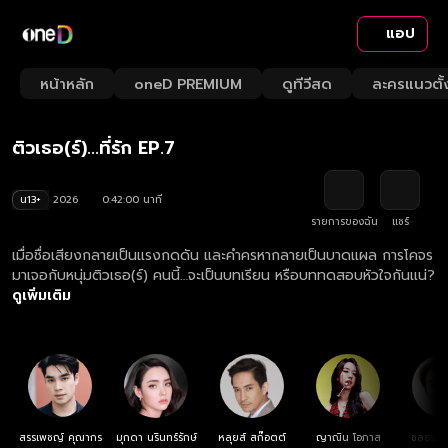
แอป
Play
Playback
Fullsc
Current
0:00
/
Duration
42:00
Mute
1x
หน้าหลัก
oneD PREMIUM
ดูทีวีสด
ละครแนวตั้
Loaded
:
Rate
0.24%
Time
ติวเธอ(ร์)...ที่รัก
Play
ติวเธอ(ร์)...ที่รัก EP.7
Video
น13+
2026
0:42:00 นาที
รายการของฉัน
แชร์
เมื่อชื่อเสียงกลายเป็นแรงกดดัน และคำครหากลายเป็นบาดแผล การโคจร
มาเจอกับหนุ่มติวเธอ(ร์) คนนี้…จะเป็นบทเรียน หรือบททดสอบหัวใจกันแน่?
ดูเพิ่มเติม
สรรเพชญ์ คุณากร
มุกดา นรินทร์รักษ์
หลุยส์ สก๊อตต์
ญาณิน โอภาส
ชลธร คง