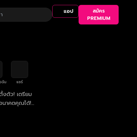
สมัคร
แอป
PREMIUM
งฉัน
แชร์
้งตัว! เตรียม
อนาคตคุณได้!
า 19.00 น.