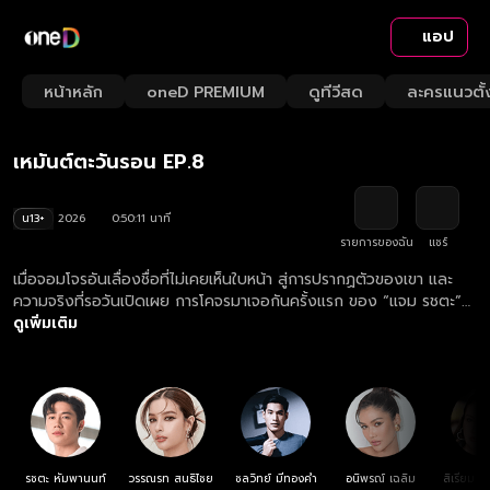
แอป
Playback
/
Mute
หน้าหลัก
oneD PREMIUM
ดูทีวีสด
ละครแนวตั้
Loaded
:
Rate
1.98%
เหมันต์ตะวันรอน EP.8
น13+
2026
0:50:11 นาที
รายการของฉัน
แชร์
เมื่อจอมโจรอันเลื่องชื่อที่ไม่เคยเห็นใบหน้า สู่การปรากฏตัวของเขา และ
ความจริงที่รอวันเปิดเผย การโคจรมาเจอกันครั้งแรก ของ “แจม รชตะ”
และ “วิว วรรณรท"
ดูเพิ่มเติม
รชตะ หัมพานนท์
วรรณรท สนธิไชย
ชลวิทย์ มีทองคำ
อนิพรณ์ เฉลิม
สิเรียม ภ