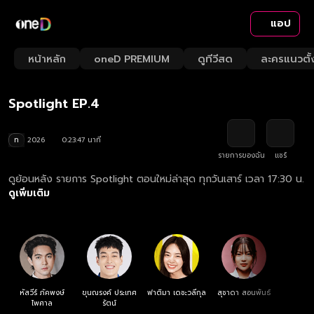
แอป
Playback
/
Mute
หน้าหลัก
oneD PREMIUM
ดูทีวีสด
ละครแนวตั้
Loaded
:
Rate
4.17%
Spotlight EP.4
ท
2026
0:23:47 นาที
รายการของฉัน
แชร์
ดูย้อนหลัง รายการ Spotlight ตอนใหม่ล่าสุด ทุกวันเสาร์ เวลา 17:30 น.
ดูเพิ่มเติม
หัสวีร์ ภัคพงษ์
ขุนณรงค์ ประเทศ
ฟาติมา เดชะวลีกุล
สุชาดา สอนพันธ์
ไพศาล
รัตน์